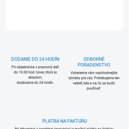
DETAILNÉ INFORMÁCIE
OPÝTAŤ SA
DODANIE DO 24 HODÍN
ODBORNÉ
PORADENSTVO
Pri objednávke v pracovný deň
do 10.00 hod. tovar, ktorý je
Vyberieme vám najvhodnejšie
skladom,
výrobky pre vás. Potrebujeme len
dodávame do 24 hodín.
vedieť, kde a na čo sa budú
používať.
PLATBA NA FAKTÚRU