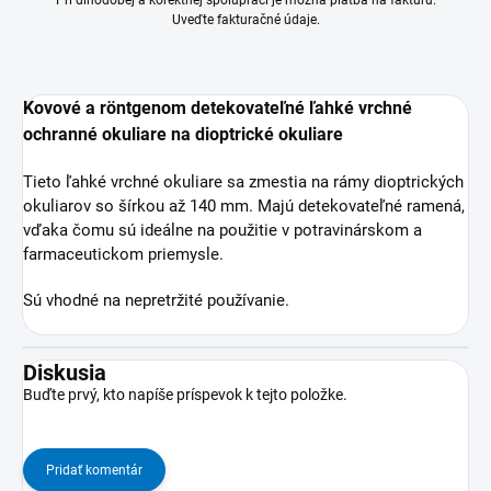
Pri dlhodobej a korektnej spolupráci je možná platba na faktúru.
Uveďte fakturačné údaje.
Kovové a röntgenom detekovateľné ľahké vrchné
ochranné okuliare na dioptrické okuliare
Tieto ľahké vrchné okuliare sa zmestia na rámy dioptrických
okuliarov so šírkou až 140 mm. Majú detekovateľné ramená,
vďaka čomu sú ideálne na použitie v potravinárskom a
farmaceutickom priemysle.
Sú vhodné na nepretržité používanie.
Diskusia
Buďte prvý, kto napíše príspevok k tejto položke.
Pridať komentár