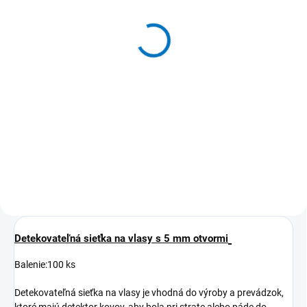
811 HONEYMESCH
čiapka s 3 mm otvormi,
veľkosť Ø cca 48 cm, 19"
60 €
od
od 73,80 € vrátane DPH
Detail
MOŽNOSŤ ODBERU OD 1
BALENIA
Detekovateľná sieťka na vlasy s 5 mm otvormi
Balenie:100 ks
Detekovateľná sieťka na vlasy je vhodná do výroby a prevádzok,