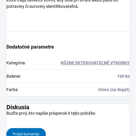
ktoré majú detektor kovov, aby bola pri strate alebo páde do
potraviny či suroviny identifikovateľná.
Dodatočné parametre
Kategória
:
RÔZNE DETEKOVATEĽNÉ VÝROBKY
Balenie
:
100 ks
Farba
:
rôzna (na dopyt)
Diskusia
Buďte prvý, kto napíše príspevok k tejto položke.
Pridať komentár