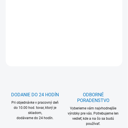
−
+
Pridať do košíka
Na dopyt
DETAILNÉ INFORMÁCIE
OPÝTAŤ SA
DODANIE DO 24 HODÍN
ODBORNÉ
PORADENSTVO
Pri objednávke v pracovný deň
do 10.00 hod. tovar, ktorý je
Vyberieme vám najvhodnejšie
skladom,
výrobky pre vás. Potrebujeme len
dodávame do 24 hodín.
vedieť, kde a na čo sa budú
používať.