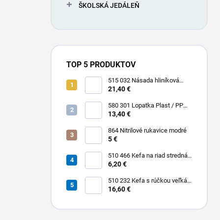
ŠKOLSKÁ JEDÁLEŇ
TOP 5 PRODUKTOV
515 032 Násada hliníková
Hliník + Plast / PP 1500 x Ø 25
21,40 €
mm
580 301 Lopatka Plast / PP
310 x 185 / 310 mm
13,40 €
864 Nitrilové rukavice modré
5 €
510 466 Kefa na riad stredná
PBT 0,30 x 25 mm hladká 225
6,20 €
x 35 mm
510 232 Kefa s rúčkou veľká
dlhá stredná PBT 0,30 x 45
16,60 €
mm hladká 400 x 55 mm