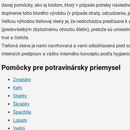
danej pomôcky, ako aj kódom, ktorý v prípade potreby násled
doplnenie toho ktorého výrobku (v prípade straty, odcudzenia, p
Veľkou výhodou tieňovej steny je, že nedochádza predčasne k
(predovšetkým zbytočnému ohnutiu štetín), pretože sú umiestn
tvar a čistota.
Tieňová stena je nami navrhovaná a vami odsúhlasená pred s
interných predpisov a vášho interného konceptu podľa hygien
Pomôcky pre potravinársky priemysel
Zmetáky
Kefy
Stierky
Škrabky
Špachtle
Lopaty
Vedrá