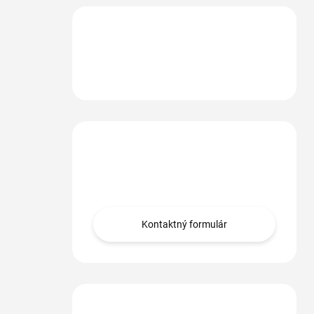
Máte otázku?
Obráťte sa na nás.
Kontaktný formulár