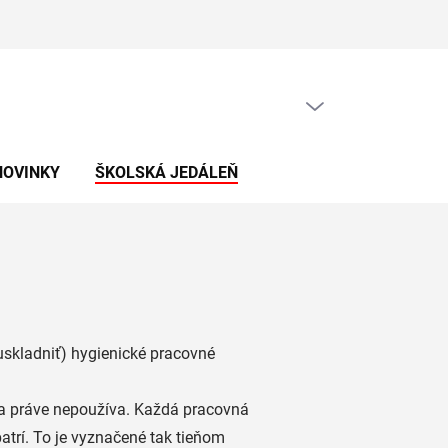
PRÁZDNY KOŠÍK
NÁKUPNÝ
KOŠÍK
NOVINKY
ŠKOLSKÁ JEDÁLEŇ
uskladniť) hygienické pracovné
sa práve nepoužíva. Každá pracovná
trí. To je vyznačené tak tieňom