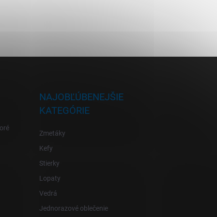
NAJOBĽÚBENEJŠIE
KATEGÓRIE
oré
Zmetáky
Kefy
Stierky
Lopaty
Vedrá
Jednorazové oblečenie