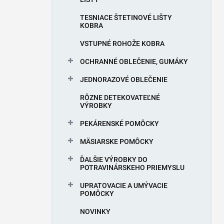
e
l
TESNIACE ŠTETINOVÉ LIŠTY
KOBRA
VSTUPNÉ ROHOŽE KOBRA
OCHRANNÉ OBLEČENIE, GUMÁKY
JEDNORAZOVÉ OBLEČENIE
RÔZNE DETEKOVATEĽNÉ
VÝROBKY
PEKÁRENSKÉ POMÔCKY
MÄSIARSKE POMÔCKY
ĎALŠIE VÝROBKY DO
POTRAVINÁRSKEHO PRIEMYSLU
UPRATOVACIE A UMÝVACIE
POMÔCKY
NOVINKY