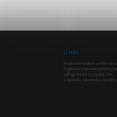
O NÁS
Dodávame kvalitné certifikované
hygienické pracovné pomôcky, kt
spĺňajú kritériá Európskej únie
a legislatívy Slovenskej republiky.