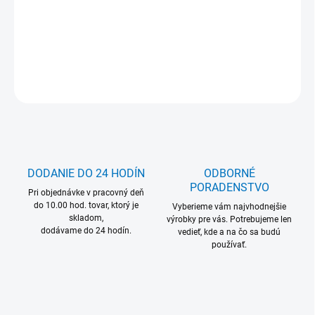
ODBER PODĽA DOPYTU
DETAILNÉ INFORMÁCIE
OPÝTAŤ SA
DODANIE DO 24 HODÍN
ODBORNÉ
PORADENSTVO
Pri objednávke v pracovný deň
do 10.00 hod. tovar, ktorý je
Vyberieme vám najvhodnejšie
skladom,
výrobky pre vás. Potrebujeme len
dodávame do 24 hodín.
vedieť, kde a na čo sa budú
používať.