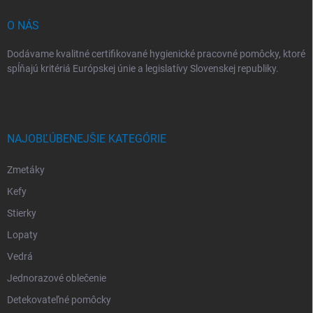
e
O NÁS
Dodávame kvalitné certifikované hygienické pracovné pomôcky, ktoré
spĺňajú kritériá Európskej únie a legislatívy Slovenskej republiky.
NAJOBĽÚBENEJŠIE KATEGÓRIE
Zmetáky
Kefy
Stierky
Lopaty
Vedrá
Jednorazové oblečenie
Detekovateľné pomôcky