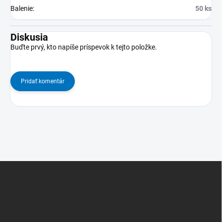
Balenie
:
50 ks
Diskusia
Buďte prvý, kto napíše príspevok k tejto položke.
Pridať komentár
Z
á
p
ä
t
i