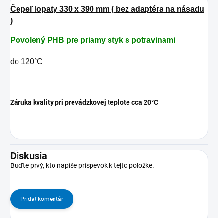
Čepeľ lopaty 330 x 390 mm ( bez adaptéra na násadu
)
Povolený PHB pre priamy styk s potravinami
do 120°C
Záruka kvality pri prevádzkovej teplote cca 20°C
Diskusia
Buďte prvý, kto napíše príspevok k tejto položke.
Pridať komentár