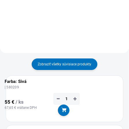
Detail
Detail
MOŽNOSŤ ODBERU OD 1 KS 580
MOŽNOSŤ ODBERU OD 1 KS
219-4 nové objednávacie číslo
Zobraziť všetky súvisiace produkty
Farba: Sivá
| 580209
−
+
55 €
/ ks
67,65 € vrátane DPH
Do košíka