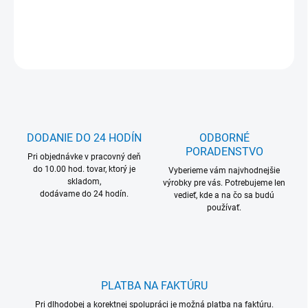
DETAILNÉ INFORMÁCIE
OPÝTAŤ SA
DODANIE DO 24 HODÍN
ODBORNÉ
PORADENSTVO
Pri objednávke v pracovný deň
do 10.00 hod. tovar, ktorý je
Vyberieme vám najvhodnejšie
skladom,
výrobky pre vás. Potrebujeme len
dodávame do 24 hodín.
vedieť, kde a na čo sa budú
používať.
PLATBA NA FAKTÚRU
Pri dlhodobej a korektnej spolupráci je možná platba na faktúru.