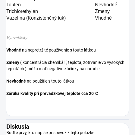
Toulen
Nevhodné
Trichlorethylén
Zmeny
Vazelína (Konzistenčný tuk)
Vhodné
Vysvetlivky:
Vhodné
na nepretržité používanie s touto látkou
Zmeny
( koncentrácia chemikálií, teplota, zotrvanie vo vysokých
teplotách ) môžu mať negatívne účinky na náradie
Nevhodné
na použitie s touto látkou
Záruka kvality pri prevádzkovej teplote cca 20°C
Diskusia
Buďte prvý, kto napíše príspevok k tejto položke.