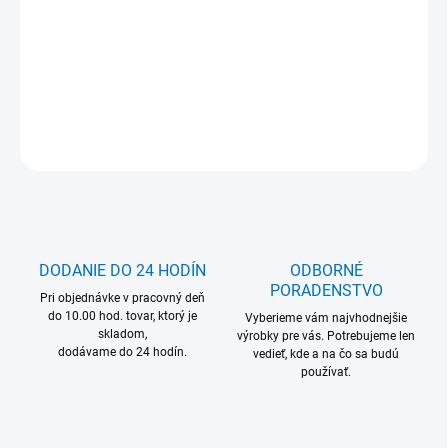
Povolený PHB styk s potravinami
MOŽNOSŤ ODBERU OD 1 KS
Na špeciálne použitie
DETAILNÉ INFORMÁCIE
OPÝTAŤ SA
DODANIE DO 24 HODÍN
ODBORNÉ
PORADENSTVO
Pri objednávke v pracovný deň
do 10.00 hod. tovar, ktorý je
Vyberieme vám najvhodnejšie
skladom,
výrobky pre vás. Potrebujeme len
dodávame do 24 hodín.
vedieť, kde a na čo sa budú
používať.