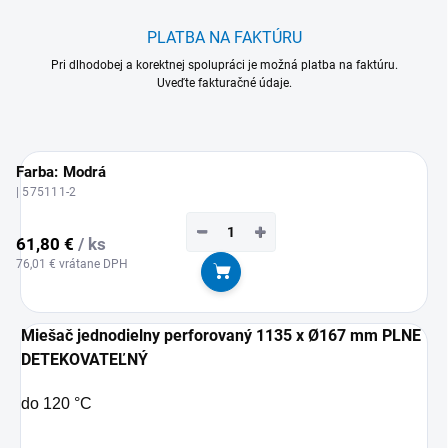
PLATBA NA FAKTÚRU
Pri dlhodobej a korektnej spolupráci je možná platba na faktúru.
Uveďte fakturačné údaje.
Farba: Modrá
| 575111-2
−
+
61,80 €
/ ks
76,01 € vrátane DPH
Do košíka
Miešač jednodielny perforovaný 1135 x Ø167 mm PLNE
DETEKOVATEĽNÝ
do 120 °C