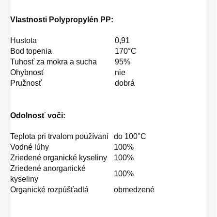
Vlastnosti Polypropylén PP:
Hustota
0,91
Bod topenia
170°C
Tuhosť za mokra a sucha
95%
Ohybnosť
nie
Pružnosť
dobrá
Odolnosť voči:
Teplota pri trvalom používaní
do 100°C
Vodné lúhy
100%
Zriedené organické kyseliny
100%
Zriedené anorganické
100%
kyseliny
Organické rozpúšťadlá
obmedzené