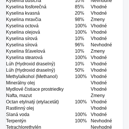
Kyselina dusičná
10%
Nevhodné
Kyselina fosforečná
85%
Vhodné
Kyselina kvasná
20%
Vhodné
Kyselina mravčia
98%
Zmeny
Kyselina octová
100%
Vhodné
Kyselina olejová
100%
Vhodné
Kyselina sírová
10%
Vhodné
Kyselina sírová
96%
Nevhodné
Kyselina šťavelová
10%
Zmeny
Kyselina stearová
100%
Vhodné
Lúh (Hydroxid draselný)
10%
Vhodné
Lúh (Hydroxid draselný)
50%
Vhodné
Methylalkohol (Methanol)
100%
Vhodné
Minerálny olej
Vhodné
Mydlové čistiace prostriedky
Vhodné
Nafta, mazut
Zmeny
Octan etylnatý (etylacetát)
100%
Vhodné
Rastlinný olej
Vhodné
Slaná voda
100%
Vhodné
Terpentýn
100%
Nevhodné
Tetrachlorethylén
Nevhodné