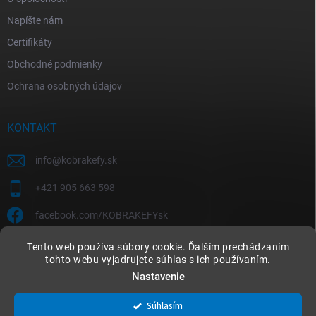
Napíšte nám
Certifikáty
Obchodné podmienky
Ochrana osobných údajov
KONTAKT
info
@
kobrakefy.sk
+421 905 663 598
facebook.com/KOBRAKEFYsk
Tento web používa súbory cookie. Ďalším prechádzaním
tohto webu vyjadrujete súhlas s ich používaním.
Nastavenie
Copyright 2026
kobrakefy.sk
. Všetky práva vyhradené.
Súhlasím