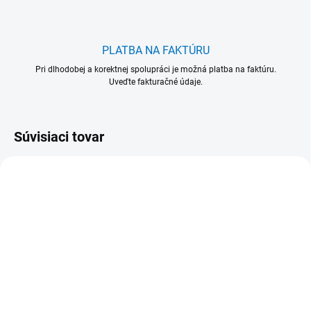
PLATBA NA FAKTÚRU
Pri dlhodobej a korektnej spolupráci je možná platba na faktúru.
Uveďte fakturačné údaje.
Súvisiaci tovar
NOVINKA
2168/BIE
5906055
179/2/1,0 Kefa na
590 605 Kefa na čistenie
čistenie pekárenských
pekárenských ošatiek-