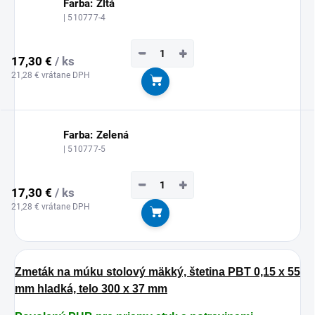
Farba: Žltá
| 510777-4
−
+
17,30 €
/ ks
21,28 € vrátane DPH
Do košíka
Farba: Zelená
| 510777-5
−
+
17,30 €
/ ks
21,28 € vrátane DPH
Do košíka
Zmeták na múku stolový mäkký, štetina PBT 0,15 x 55
mm hladká, telo 300 x 37 mm