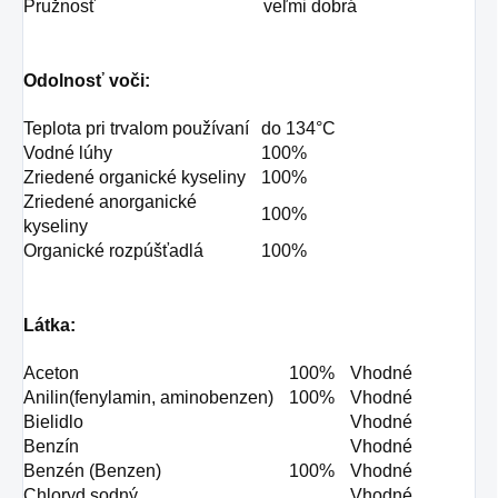
Pružnosť
veľmi dobrá
Odolnosť voči:
Teplota pri trvalom používaní
do 134°C
Vodné lúhy
100%
Zriedené organické kyseliny
100%
Zriedené anorganické
100%
kyseliny
Organické rozpúšťadlá
100%
Látka:
Aceton
100%
Vhodné
Anilin(fenylamin, aminobenzen)
100%
Vhodné
Bielidlo
Vhodné
Benzín
Vhodné
Benzén (Benzen)
100%
Vhodné
Chloryd sodný
Vhodné