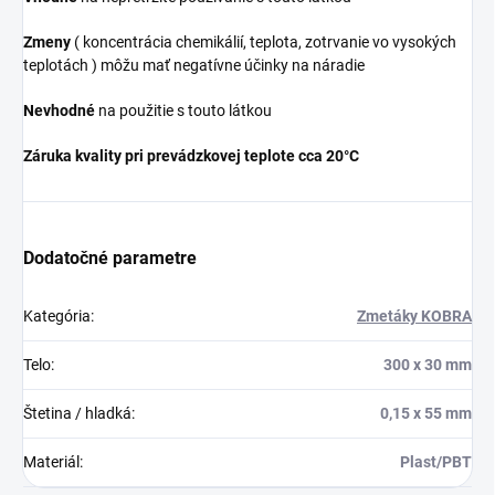
Zmeny
( koncentrácia chemikálií, teplota, zotrvanie vo vysokých
teplotách ) môžu mať negatívne účinky na náradie
Nevhodné
na použitie s touto látkou
Záruka kvality pri prevádzkovej teplote cca 20°C
Dodatočné parametre
Kategória
:
Zmetáky KOBRA
Telo
:
300 x 30 mm
Štetina / hladká
:
0,15 x 55 mm
Materiál
:
Plast/PBT