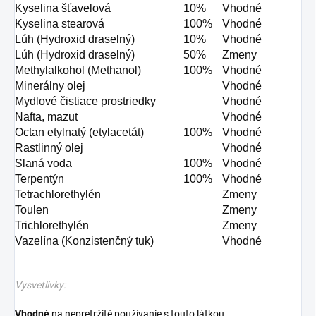
Kyselina šťavelová
10%
Vhodné
Kyselina stearová
100%
Vhodné
Lúh (Hydroxid draselný)
10%
Vhodné
Lúh (Hydroxid draselný)
50%
Zmeny
Methylalkohol (Methanol)
100%
Vhodné
Minerálny olej
Vhodné
Mydlové čistiace prostriedky
Vhodné
Nafta, mazut
Vhodné
Octan etylnatý (etylacetát)
100%
Vhodné
Rastlinný olej
Vhodné
Slaná voda
100%
Vhodné
Terpentýn
100%
Vhodné
Tetrachlorethylén
Zmeny
Toulen
Zmeny
Trichlorethylén
Zmeny
Vazelína (Konzistenčný tuk)
Vhodné
Vysvetlivky:
Vhodné
na nepretržité používanie s touto látkou