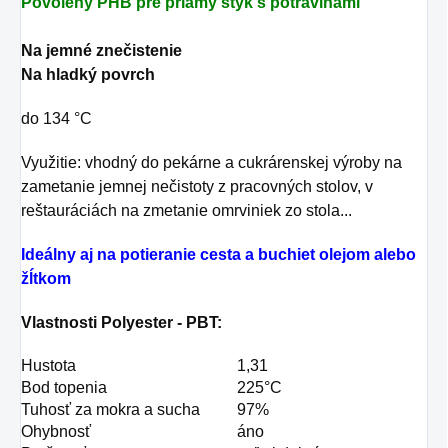
Povolený PHB pre priamy styk s potravinami
Na jemné znečistenie
Na hladký povrch
do 134 °C
Využitie: vhodný do pekárne a cukrárenskej výroby na
zametanie jemnej nečistoty z
pracovných stolov, v
reštauráciách na zmetanie omrviniek zo stola...
Ideálny aj na potieranie cesta a buchiet olejom alebo
žĺtkom
Vlastnosti Polyester - PBT:
Hustota
1,31
Bod topenia
225°C
Tuhosť za mokra a sucha
97%
Ohybnosť
áno