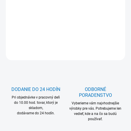
Jednotková
Zvoľte variant
cena:
MOŽNOSŤ ODBERU OD 1 KS
DETAILNÉ INFORMÁCIE
OPÝTAŤ SA
DODANIE DO 24 HODÍN
ODBORNÉ
PORADENSTVO
Pri objednávke v pracovný deň
do 10.00 hod. tovar, ktorý je
Vyberieme vám najvhodnejšie
skladom,
výrobky pre vás. Potrebujeme len
dodávame do 24 hodín.
vedieť, kde a na čo sa budú
používať.