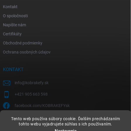
Kontakt
O spoločnosti
Napíšte nám
Certifikáty
Obchodné podmienky
Ochrana osobných údajov
KONTAKT
info
@
kobrakefy.sk
+421 905 663 598
facebook.com/KOBRAKEFYsk
Tento web používa súbory cookie. Ďalším prechádzaním
tohto webu vyjadrujete súhlas s ich používaním.