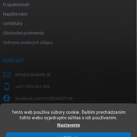
O spoločnosti
Napíšte nám
Certifikáty
Obchodné podmienky
Ochrana osobných údajov
KONTAKT
info
@
kobrakefy.sk
+421 905 663 598
facebook.com/KOBRAKEFYsk
Tento web používa súbory cookie. Ďalším prechádzaním
tohto webu vyjadrujete súhlas s ich používaním.
Nastavenie
Copyright 2026
kobrakefy.sk
. Všetky práva vyhradené.