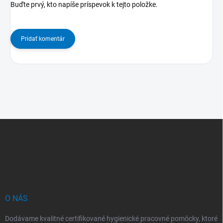
Buďte prvý, kto napíše príspevok k tejto položke.
Pridať komentár
Z
á
p
ä
t
i
e
O NÁS
Dodávame kvalitné certifikované hygienické pracovné pomôcky, ktoré