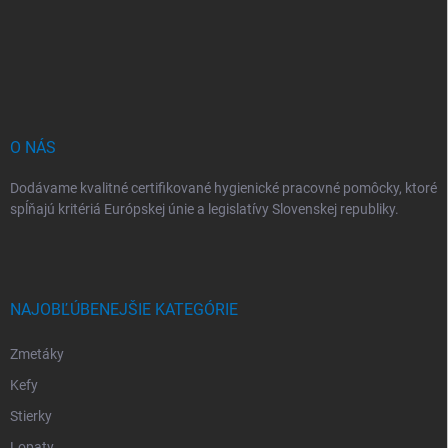
á
p
ä
t
i
e
O NÁS
Dodávame kvalitné certifikované hygienické pracovné pomôcky, ktoré
spĺňajú kritériá Európskej únie a legislatívy Slovenskej republiky.
NAJOBĽÚBENEJŠIE KATEGÓRIE
Zmetáky
Kefy
Stierky
Lopaty