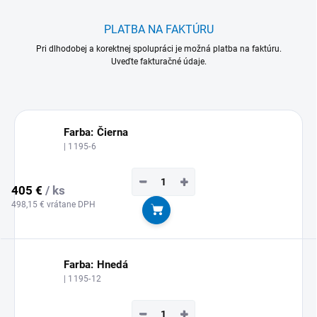
PLATBA NA FAKTÚRU
Pri dlhodobej a korektnej spolupráci je možná platba na faktúru.
Uveďte fakturačné údaje.
Farba: Čierna
| 1195-6
−
+
405 €
/ ks
498,15 € vrátane DPH
Do košíka
Farba: Hnedá
| 1195-12
−
+