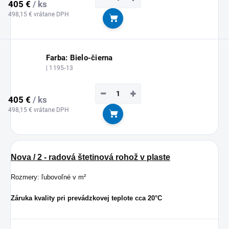
405 €
/ ks
498,15 € vrátane DPH
Do košíka
Farba: Bielo-čierna
| 1195-13
−
+
405 €
/ ks
498,15 € vrátane DPH
Do košíka
Nova / 2 - radová štetinová rohož v plaste
Rozmery: ľubovoľné v m²
Záruka kvality pri prevádzkovej teplote cca 20°C