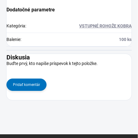
Dodatočné parametre
Kategória
:
VSTUPNÉ ROHOŽE KOBRA
Balenie
:
100 ks
Diskusia
Buďte prvý, kto napíše príspevok k tejto položke.
Pridať komentár
Z