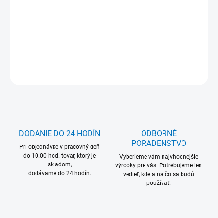
Vhodné do potravinárskeho priemyslu
Na dotaz
DETAILNÉ INFORMÁCIE
OPÝTAŤ SA
DODANIE DO 24 HODÍN
ODBORNÉ
PORADENSTVO
Pri objednávke v pracovný deň
do 10.00 hod. tovar, ktorý je
Vyberieme vám najvhodnejšie
skladom,
výrobky pre vás. Potrebujeme len
dodávame do 24 hodín.
vedieť, kde a na čo sa budú
používať.